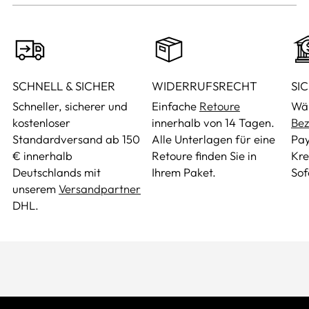
SCHNELL & SICHER
WIDERRUFSRECHT
SI
Schneller, sicherer und
Einfache
Retoure
Wäh
kostenloser
innerhalb von 14 Tagen.
Bez
Standardversand ab 150
Alle Unterlagen für eine
Pay
€ innerhalb
Retoure finden Sie in
Kre
Deutschlands mit
Ihrem Paket.
Sof
unserem
Versandpartner
DHL.