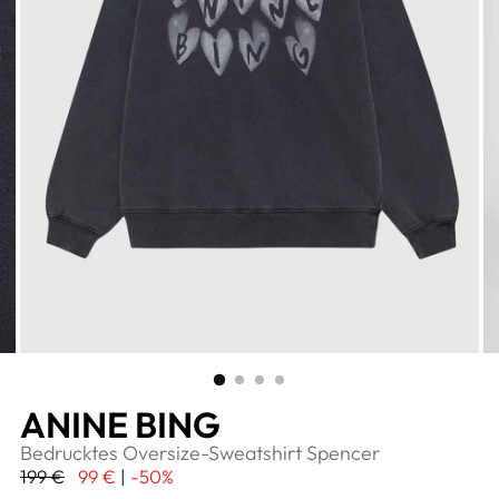
ANINE BING
Bedrucktes Oversize-Sweatshirt Spencer
Regulärer
199 €
99 €
|
-50%