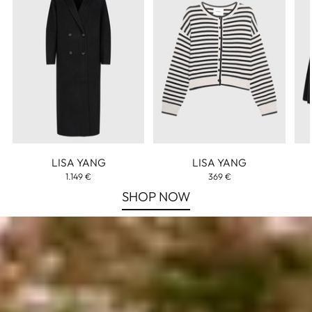
34
36
38
0
1
2
LISA YANG
LISA YANG
1.149 €
369 €
SHOP NOW